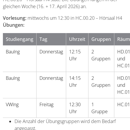
gleichen Woche (16. + 17. April 2026) an.
Vorlesung:
mittwochs um 12:30 in HC.00.20 – Hörsaal H4
Übungen:
Studiengang
Tag
Uhrzeit
Gruppen
Räum
BauIng
Donnerstag
12:15
2
HD.01
Uhr
Gruppen
und
HC.01
BauIng
Donnerstag
14:15
2
HD.01
Uhr
Gruppen
und
HC.01
VWIng
Freitag
12:30
1
HC.01
Uhr
Gruppe
Die Anzahl der Übungsgruppen wird dem Bedarf
angepasst.